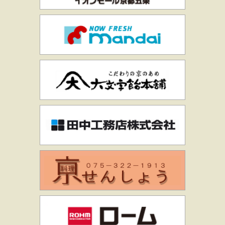
万代
大文字飴本舗
田中工務店株
京料理せんし
ローム株式会