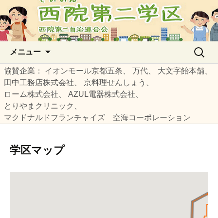
西院第二自治連合会の公式サイト
西院第二学区
コ
検
メニュー
ン
索:
テ
協賛企業
イオンモール京都五条
万代
大文字飴本舗
ン
田中工務店株式会社
京料理せんしょう
ツ
ローム株式会社
AZUL電器株式会社
へ
とりやまクリニック
ス
マクドナルドフランチャイズ 空海コーポレーション
キ
ッ
学区マップ
プ