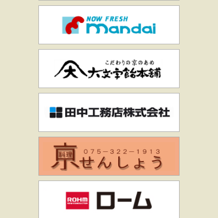
万代
大文字飴本舗
田中工務店株
京料理せんし
ローム株式会