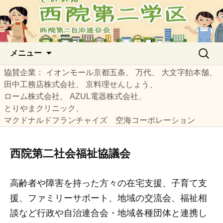
西院第二自治連合会の公式サイト
西院第二学区
コ
検
メニュー
ン
索:
テ
協賛企業
イオンモール京都五条
万代
大文字飴本舗
ン
田中工務店株式会社
京料理せんしょう
ツ
ローム株式会社
AZUL電器株式会社
へ
とりやまクリニック
ス
マクドナルドフランチャイズ 空海コーポレーション
キ
ッ
西院第二社会福祉協議会
プ
高齢者や障害を持った方々の在宅支援、子育て支
援、ファミリーサポート、地域の交流会、福祉相
談など行政や自治連合会・地域各種団体と連携し