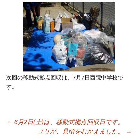
次回の移動式拠点回収は、7月7日西院中学校で
す。
投
←
6月2日(土)は、移動式拠点回収日です。
ユリが、見頃をむかえました。
→
稿