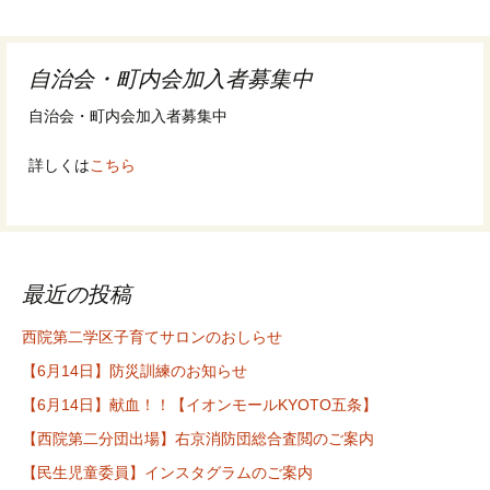
ナ
ビ
自治会・町内会加入者募集中
ゲ
自治会・町内会加入者募集中
ー
詳しくは
こちら
シ
ョ
ン
最近の投稿
西院第二学区子育てサロンのおしらせ
【6月14日】防災訓練のお知らせ
【6月14日】献血！！【イオンモールKYOTO五条】
【西院第二分団出場】右京消防団総合査閲のご案内
【民生児童委員】インスタグラムのご案内