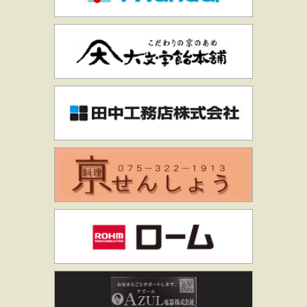
大文字飴本舗
田中工務店株
京料理せんし
ローム株式会
AZUL電器株