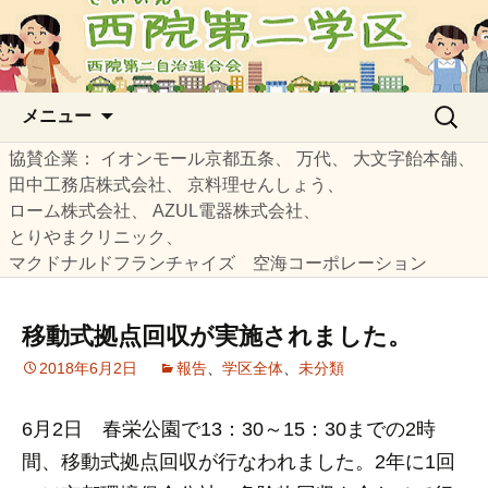
西院第二自治連合会の公式サイト
西院第二学区
コ
検
メニュー
ン
索:
テ
協賛企業
イオンモール京都五条
万代
大文字飴本舗
ン
田中工務店株式会社
京料理せんしょう
ツ
ローム株式会社
AZUL電器株式会社
へ
とりやまクリニック
ス
マクドナルドフランチャイズ 空海コーポレーション
キ
ッ
移動式拠点回収が実施されました。
プ
2018年6月2日
報告
、
学区全体
、
未分類
6月2日 春栄公園で13：30～15：30までの2時
間、移動式拠点回収が行なわれました。2年に1回